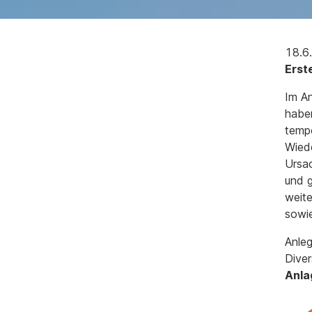
18.6
Erst
Im An
haben
tempo
Wied
Ursac
und g
weite
sowie
Anleg
Diver
Anla