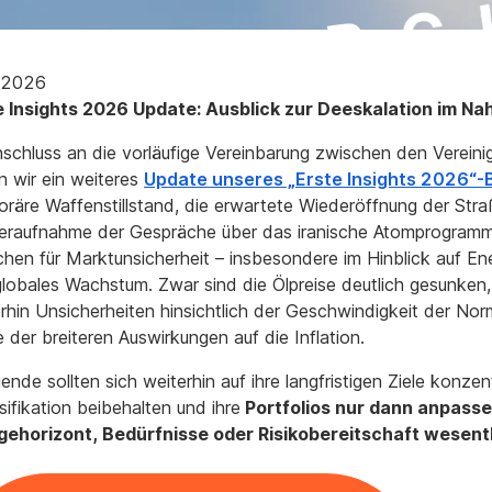
.2026
e Insights 2026 Update: Ausblick zur Deeskalation im N
schluss an die vorläufige Vereinbarung zwischen den Verein
 wir ein weiteres
Update unseres „Erste Insights 2026“-
räre Waffenstillstand, die erwartete Wiederöffnung der Str
eraufnahme der Gespräche über das iranische Atomprogramm 
hen für Marktunsicherheit – insbesondere im Hinblick auf Ene
lobales Wachstum. Zwar sind die Ölpreise deutlich gesunke
rhin Unsicherheiten hinsichtlich der Geschwindigkeit der Norm
 der breiteren Auswirkungen auf die Inflation.
ende sollten sich weiterhin auf ihre langfristigen Ziele konzent
sifikation beibehalten und ihre
Portfolios nur dann anpasse
gehorizont, Bedürfnisse oder Risikobereitschaft wesent