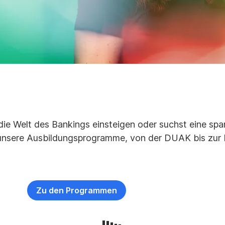
e Welt des Bankings einsteigen oder suchst eine span
r unsere Ausbildungsprogramme, von der DUAK bis zur 
Zu den Programmen
,
Öffnet
in