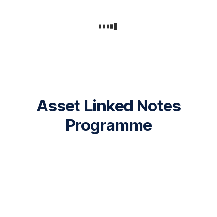
Asset Linked Notes
Programme
Keine
öffentlichen
Angebote
unter
diesem
Emissionsprogramm.