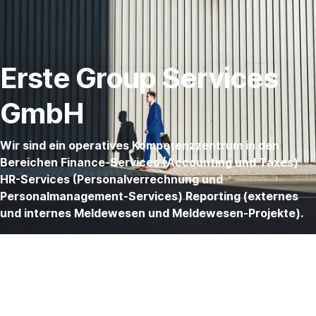
Navigation
Gehe
überspringen
zu
Erste
Erste Group Services
Group
GmbH
Services
GmbH
Wir sind ein operatives Kompetenzzentrum in den
Bereichen Finance-Services (Accounting und Taxes)
HR-Services (Personalverrechnung und
Personalmanagement-Services) Reporting (externes
und internes Meldewesen und Meldewesen-Projekte).