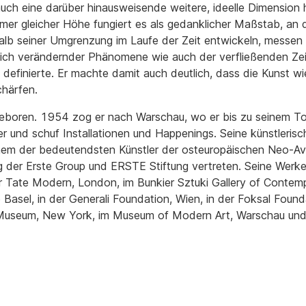
auch eine darüber hinausweisende weitere, ideelle Dimension 
mer gleicher Höhe fungiert es als gedanklicher Maßstab, an d
lb seiner Umgrenzung im Laufe der Zeit entwickeln, messen 
sich verändernder Phänomene wie auch der verfließenden Zeit
 definierte. Er machte damit auch deutlich, dass die Kunst w
chärfen.
geboren. 1954 zog er nach Warschau, wo er bis zu seinem T
ler und schuf Installationen und Happenings. Seine künstlerisc
nem der bedeutendsten Künstler der osteuropäischen Neo-Ava
 der Erste Group und ERSTE Stiftung vertreten. Seine Werke
der Tate Modern, London, im Bunkier Sztuki Gallery of Contemp
 Basel, in der Generali Foundation, Wien, in der Foksal Found
useum, New York, im Museum of Modern Art, Warschau und