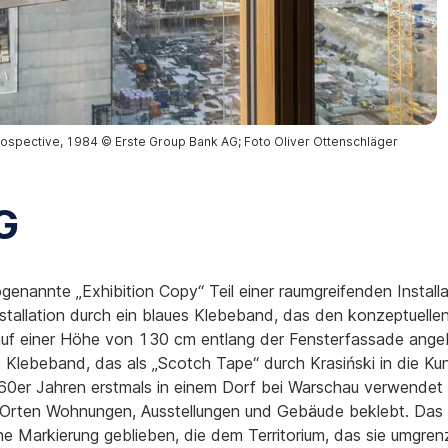
rospective, 1984 © Erste Group Bank AG; Foto Oliver Ottenschläger
G
ogenannte „Exhibition Copy“ Teil einer raumgreifenden Instal
Installation durch ein blaues Klebeband, das den konzeptuel
uf einer Höhe von 130 cm entlang der Fensterfassade angebr
e Klebeband, das als „Scotch Tape“ durch Krasiński in die Ku
1960er Jahren erstmals in einem Dorf bei Warschau verwende
n Orten Wohnungen, Ausstellungen und Gebäude beklebt. Das 
e Markierung geblieben, die dem Territorium, das sie umgre