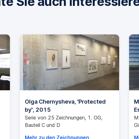
te Sie auch interessier
Olga Chernysheva, 'Protected
M
by', 2015
E
Serie von 25 Zeichnungen, 1. OG,
M
Bauteil C und D
Gü
Mehr zu den Zeichnungen
M