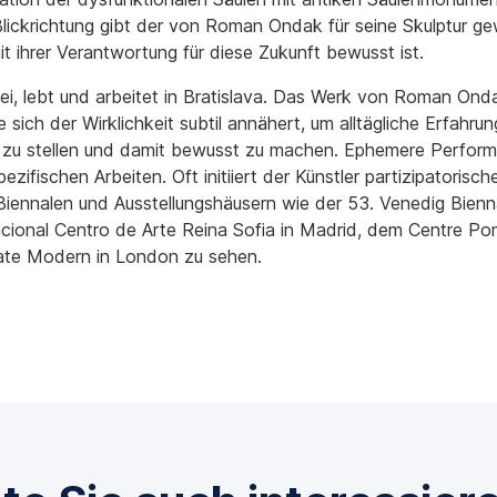
lickrichtung gibt der von Roman Ondak für seine Skulptur ge
t ihrer Verantwortung für diese Zukunft bewusst ist.
ei, lebt und arbeitet in Bratislava. Das Werk von Roman Onda
e sich der Wirklichkeit subtil annähert, um alltägliche Erfah
e zu stellen und damit bewusst zu machen. Ephemere Perform
ezifischen Arbeiten. Oft initiiert der Künstler partizipatorisc
nnalen und Ausstellungshäusern wie der 53. Venedig Bienna
acional Centro de Arte Reina Sofia in Madrid, dem Centre Po
ate Modern in London zu sehen.