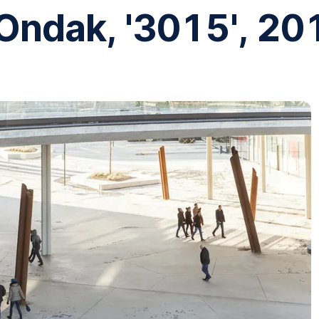
Ondak, '3015', 20