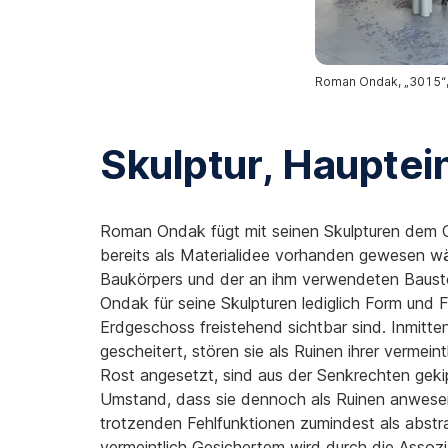
Roman Ondak, „3015“,
Skulptur, Haupte
Roman Ondak fügt mit seinen Skulpturen dem Ca
bereits als Materialidee vorhanden gewesen w
Baukörpers und der an ihm verwendeten Baustof
Ondak für seine Skulpturen lediglich Form und 
Erdgeschoss freistehend sichtbar sind. Inmitt
gescheitert, stören sie als Ruinen ihrer vermei
Rost angesetzt, sind aus der Senkrechten gekip
Umstand, dass sie dennoch als Ruinen anwesend
trotzenden Fehlfunktionen zumindest als abstr
vermeintlich Gesichertem wird durch die Assozi