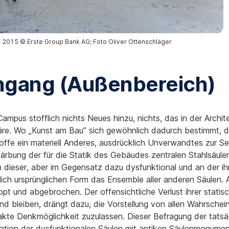
 2015 © Erste Group Bank AG; Foto Oliver Ottenschläger
ingang (Außenbereich)
mpus stofflich nichts Neues hinzu, nichts, das in der Archi
äre. Wo „Kunst am Bau” sich gewöhnlich dadurch bestimmt, d
fe ein materiell Anderes, ausdrücklich Unverwandtes zur Sei
Färbung der für die Statik des Gebäudes zentralen Stahlsäule
en dieser, aber im Gegensatz dazu dysfunktional und an der
ntlich ursprünglichen Form das Ensemble aller anderen Säulen.
pt und abgebrochen. Der offensichtliche Verlust ihrer statisc
 bleiben, drängt dazu, die Vorstellung von allen Wahrschei
akte Denkmöglichkeit zuzulassen. Dieser Befragung der tatsä
ation der dysfunktionalen Säulen mit antiken Säulenmonument