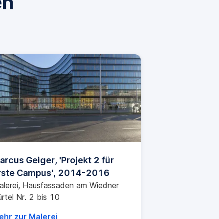
en
arcus Geiger, 'Projekt 2 für
Tomislav Got
rste Campus', 2014-2016
Rhine', 2015
alerei, Hausfassaden am Wiedner
Fotografie, 12
rtel Nr. 2 bis 10
ehr zur Malerei
Mehr zur Foto